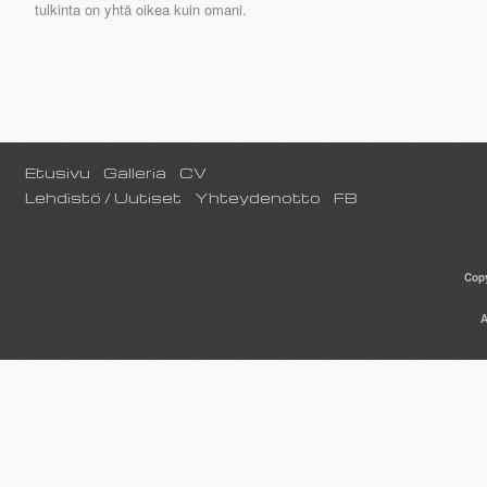
tulkinta on yhtä oikea kuin omani.
Etusivu
Galleria
CV
Lehdistö / Uutiset
Yhteydenotto
FB
Copy
A