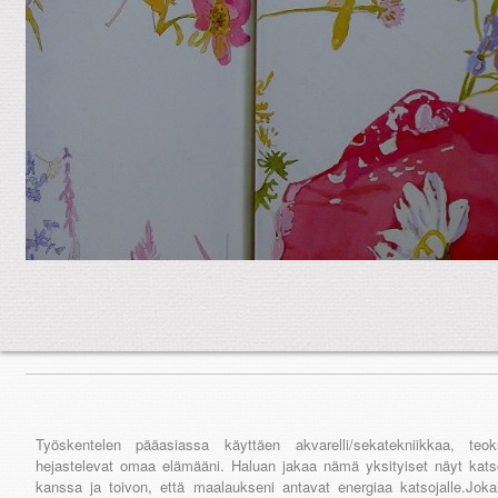
.
Työskentelen pääasiassa käyttäen akvarelli/sekatekniikkaa, teok
hejastelevat omaa elämääni. Haluan jakaa nämä yksityiset näyt kats
kanssa ja toivon, että maalaukseni antavat energiaa katsojalle.Joka